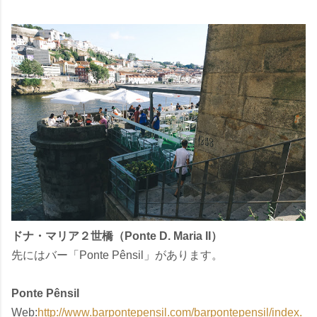
ドナ・マリア２世橋（Ponte D. Maria II）
先にはバー「Ponte Pênsil」があります。
Ponte Pênsil
Web:
http://www.barpontepensil.com/barpontepensil/index.