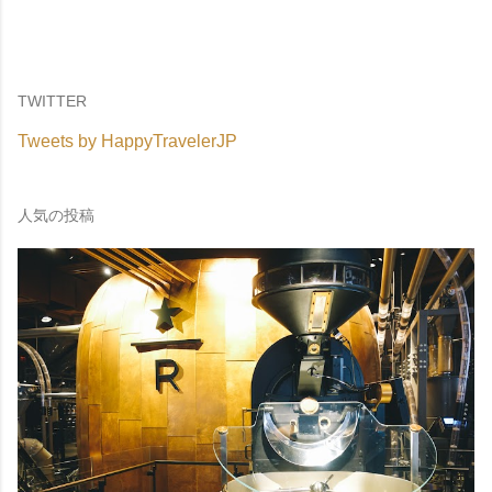
TWITTER
Tweets by HappyTravelerJP
人気の投稿