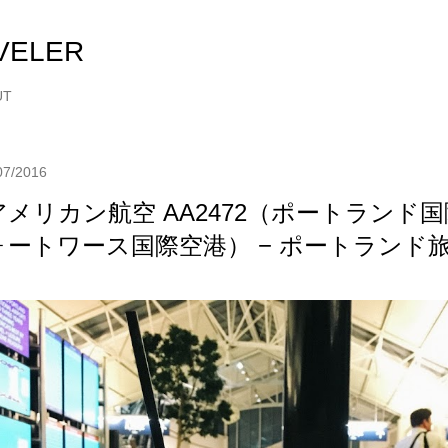
スキップしてメイン コンテンツに移動
VELER
UT
07/2016
アメリカン航空 AA2472（ポートランド
ォートワース国際空港） − ポートランド