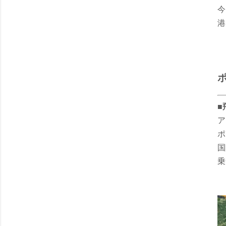
今
港
■
ア
ポ
国
乗