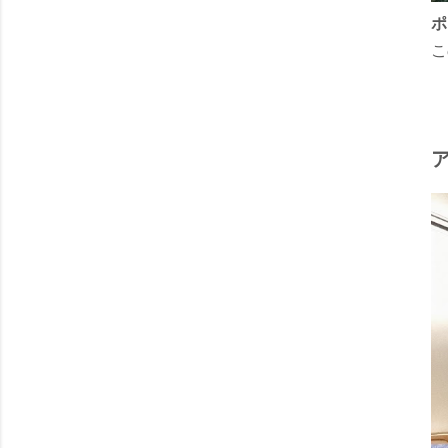
ポ
こ
ア