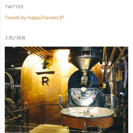
TWITTER
Tweets by HappyTravelerJP
人気の投稿