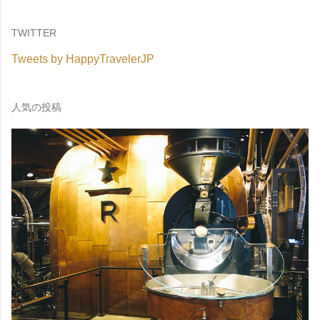
TWITTER
Tweets by HappyTravelerJP
人気の投稿