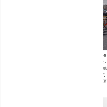
タ
シ
地
手
夏