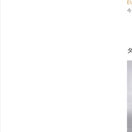
E
今
タ