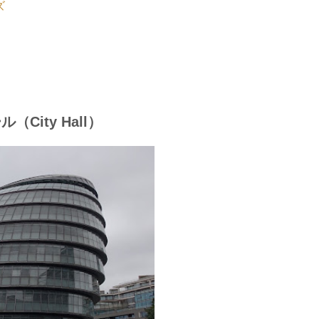
ズ
City Hall）