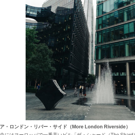
ア・ロンドン・リバー・サイド（More London Riverside）
央にはヨーロッパで一番高いビル「ザ・シャード（The Shard