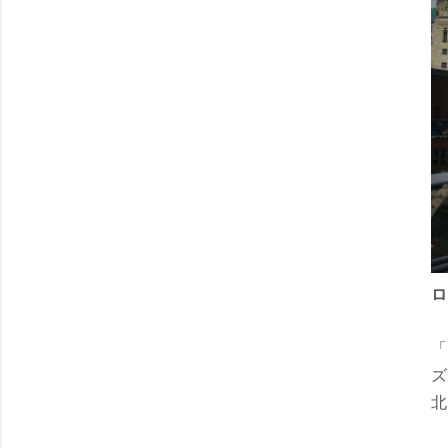
ロ
「
ズ
北