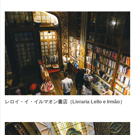
レロイ・イ・イルマオン書店（Livraria Lello e Irmão）