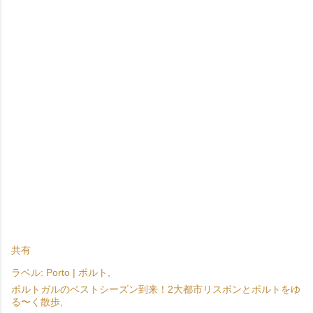
共有
ラベル:
Porto | ポルト
ポルトガルのベストシーズン到来！2大都市リスボンとポルトをゆ
る〜く散歩