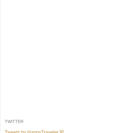
TWITTER
Tweets by HappyTravelerJP