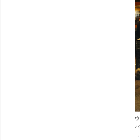
ウ
パ
→