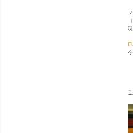
フ
（
現
E
今