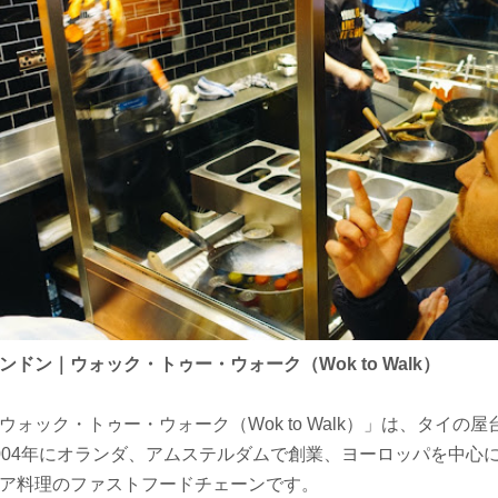
ンドン｜ウォック・トゥー・ウォーク（Wok to Walk）
ウォック・トゥー・ウォーク（Wok to Walk）」は、タイの
004年にオランダ、アムステルダムで創業、ヨーロッパを中心に
ア料理のファストフードチェーンです。