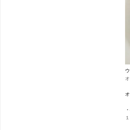
ウ
オ
・
１